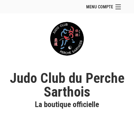
MENU COMPTE
Accueil
Site Web du club
Se connecter
Panier (
vide
)
Judo Club du Perche
Sarthois
La boutique officielle