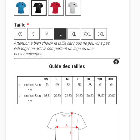
Taille
*
XS
S
M
L
XL
XXL
3XL
Attention à bien choisir la taille car nous ne pouvons pas
échanger un article comportant un logo ou une
personnalisation
Guide des tailles
XS
S
M
L
XL
2XL
3XL
dimension A en
46
49
52
55
58
61
64
cm
dimension B en
68,5
70,50
72,50
74,50
76,50
78,50
80,50
cm