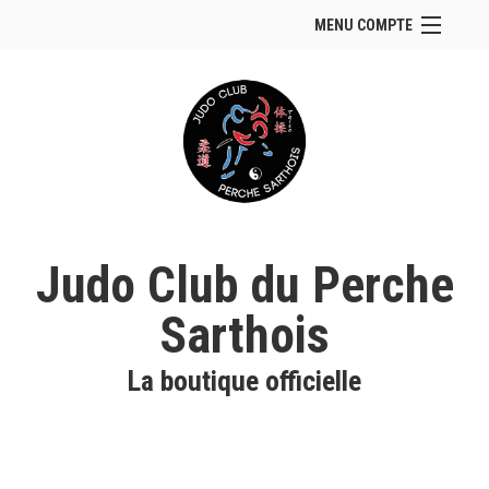
MENU COMPTE
Accueil
Site Web du club
Se connecter
Panier (
vide
)
Judo Club du Perche
Sarthois
La boutique officielle