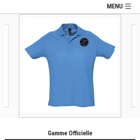
MENU
Gamme Officielle
Lifestyle
Judogis
Sport
Accessoires
Sacs
Informations
Gamme Officielle