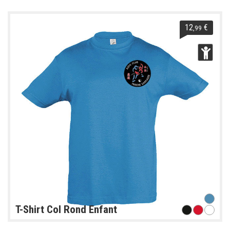
12
€
,99
T-Shirt Col Rond Enfant