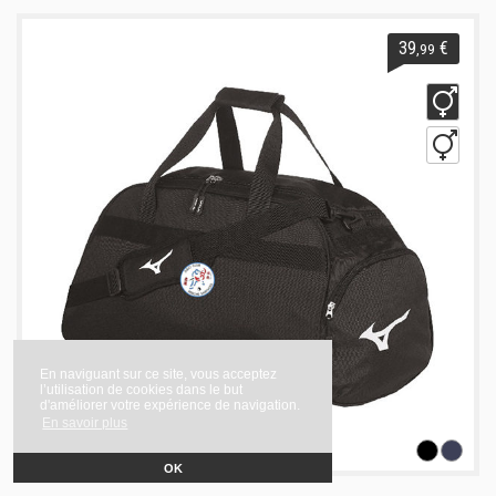
39
€
,99
En naviguant sur ce site, vous acceptez
l’utilisation de cookies dans le but
d'améliorer votre expérience de navigation.
En savoir plus
Sac Holdall Medium
OK