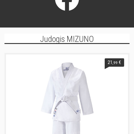
Judogis MIZUNO
21
€
,99