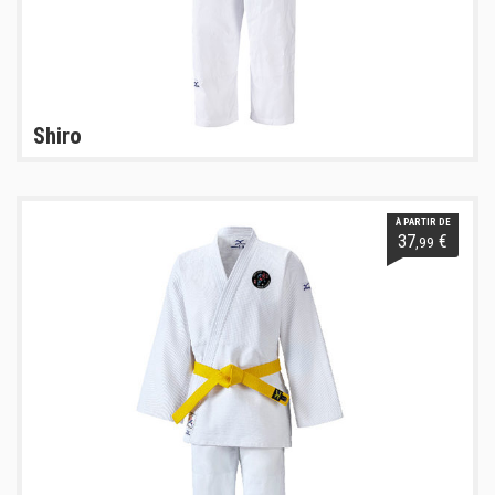
Shiro
À PARTIR DE
37
€
,99