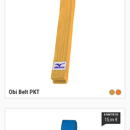
Obi Belt PKT
À PARTIR DE
15
€
,99