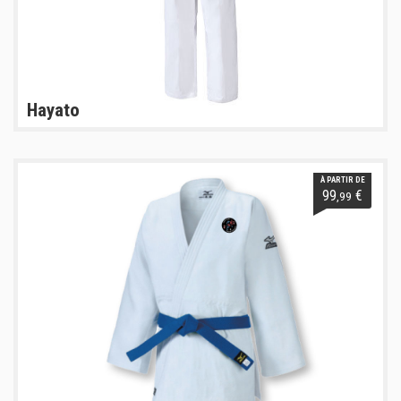
Hayato
À PARTIR DE
99
€
,99