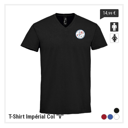
14
€
,99
T-Shirt Impérial Col "V"