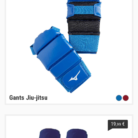
Gants Jiu-jitsu
19
€
,99