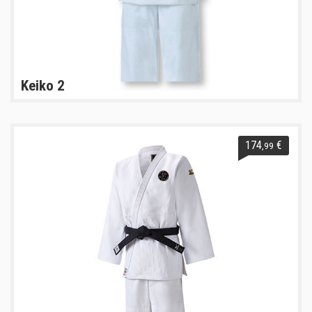
Keiko 2
174
€
,99