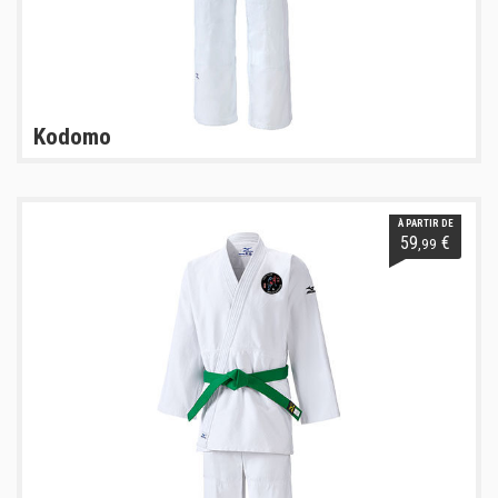
Kodomo
À PARTIR DE
59
€
,99