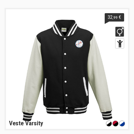
32
€
,99
Veste Varsity