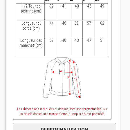
1/2 Tour de
39
41
43
46
49
poitrine (cm)
Longueur du
44
48
52
57
62
corps (cm)
Longueur des
37
40
43
47
51
manches (cm)
Les dimensions indiquées ci-dessus sont non contractuelles. Sur
un article donné, une marge d'erreur jusqu'à 5% est possible.