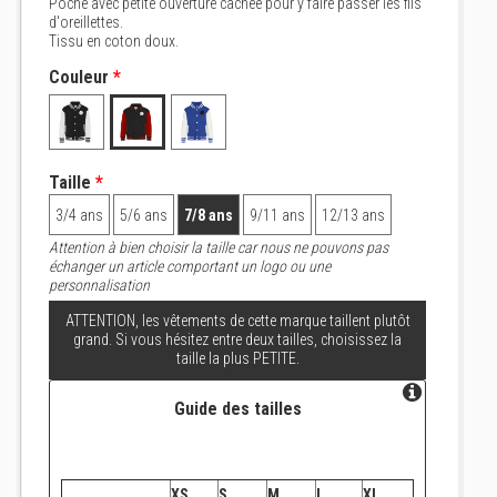
Poche avec petite ouverture cachée pour y faire passer les fils
d'oreillettes.
Tissu en coton doux.
Couleur
*
Taille
*
3/4 ans
5/6 ans
7/8 ans
9/11 ans
12/13 ans
Attention à bien choisir la taille car nous ne pouvons pas
échanger un article comportant un logo ou une
personnalisation
ATTENTION, les vêtements de cette marque taillent plutôt
grand. Si vous hésitez entre deux tailles, choisissez la
taille la plus PETITE.
Guide des tailles
XS
S
M
L
XL