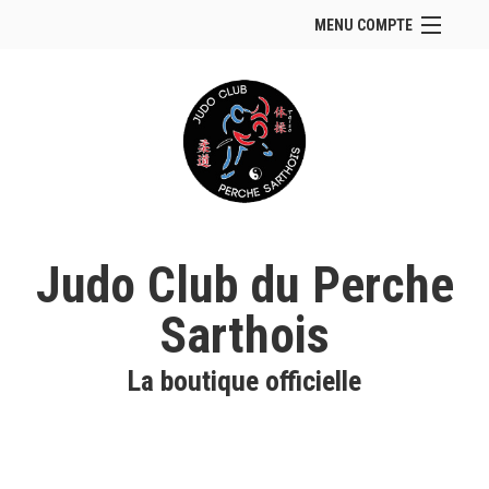
MENU COMPTE
Accueil
Site Web du club
Se connecter
Panier (
vide
)
Judo Club du Perche
Sarthois
La boutique officielle