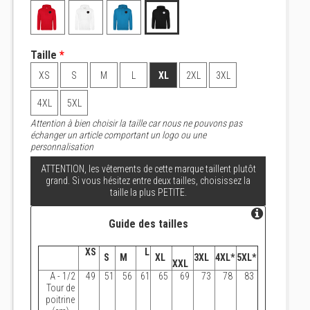
Taille
*
XS
S
M
L
XL
2XL
3XL
4XL
5XL
Attention à bien choisir la taille car nous ne pouvons pas
échanger un article comportant un logo ou une
personnalisation
ATTENTION, les vêtements de cette marque taillent plutôt
grand. Si vous hésitez entre deux tailles, choisissez la
taille la plus PETITE.
Guide des tailles
XS
L
S
M
XL
3XL
4XL*
5XL*
XXL
A - 1/2
49
51
56
61
65
69
73
78
83
Tour de
poitrine