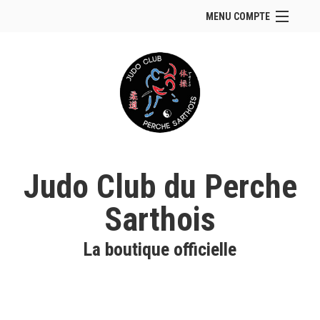
MENU COMPTE
Accueil
Site Web du club
Se connecter
Panier (
vide
)
Judo Club du Perche
Sarthois
La boutique officielle