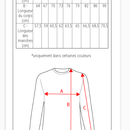
(cm)
B -
64
67
70
73
76
79
82
86
90
Longueur
du corps
(cm)
C -
57,5
59
60,5
62
63,5
65
66,5
68,5
70,5
Longueur
des
manches
(cm)
*uniquement dans certaines couleurs