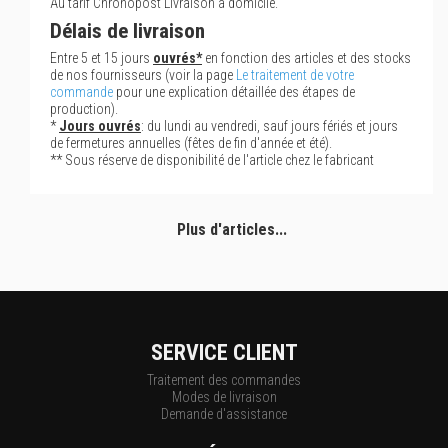
Au tarif Chronopost Livraison à domicile.
Délais de livraison
Entre 5 et 15 jours
ouvrés*
en fonction des articles et des stocks
de nos fournisseurs (voir la page
Le traitement de votre
commande
pour une explication détaillée des étapes de
production).
*
Jours ouvrés
: du lundi au vendredi, sauf jours fériés et jours
de fermetures annuelles (fêtes de fin d'année et été).
** Sous réserve de disponibilité de l'article chez le fabricant
Plus d'articles...
SERVICE CLIENT
Traitement des commandes
Modes de livraison
Demande d'assistance