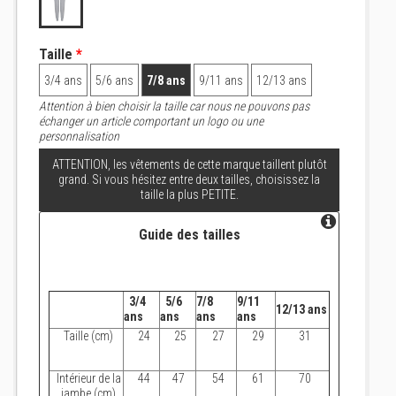
Taille
*
3/4 ans
5/6 ans
7/8 ans
9/11 ans
12/13 ans
Attention à bien choisir la taille car nous ne pouvons pas
échanger un article comportant un logo ou une
personnalisation
ATTENTION, les vêtements de cette marque taillent plutôt
grand. Si vous hésitez entre deux tailles, choisissez la
taille la plus PETITE.
Guide des tailles
3/4
5/6
7/8
9/11
12/13 ans
ans
ans
ans
ans
Taille (cm)
24
25
27
29
31
Intérieur de la
44
47
54
61
70
jambe (cm)