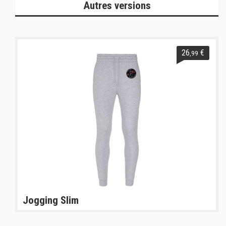
Autres versions
26
€
,99
Jogging Slim