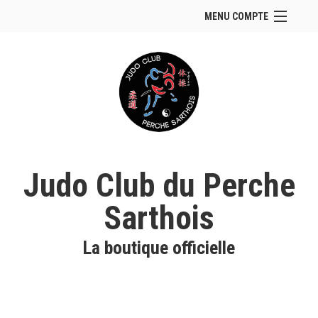
MENU COMPTE
Accueil
Site Web du club
Se connecter
Panier (
vide
)
Judo Club du Perche
Sarthois
La boutique officielle