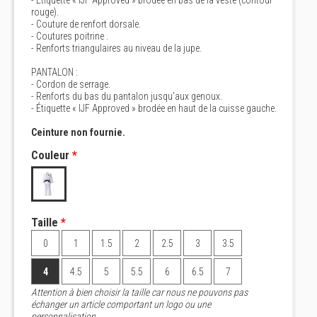
- Étiquette « IJF Approved » brodée en bas de la veste (contour
rouge).
- Couture de renfort dorsale.
- Coutures poitrine .
- Renforts triangulaires au niveau de la jupe.
PANTALON :
- Cordon de serrage.
- Renforts du bas du pantalon jusqu’aux genoux.
- Étiquette « IJF Approved » brodée en haut de la cuisse gauche.
Ceinture non fournie.
Couleur
*
Taille
*
0
1
1.5
2
2.5
3
3.5
4
4.5
5
5.5
6
6.5
7
Attention à bien choisir la taille car nous ne pouvons pas
échanger un article comportant un logo ou une
personnalisation