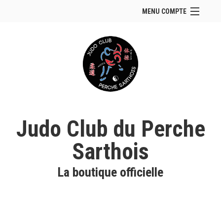
MENU COMPTE
Accueil
Site Web du club
Se connecter
Panier (
vide
)
Judo Club du Perche
Sarthois
La boutique officielle