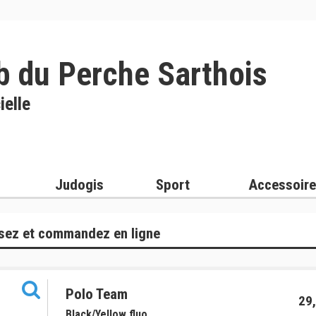
b du Perche Sarthois
ielle
Judogis
Sport
Accessoir
sez et commandez en ligne
Polo Team
29,
Black/Yellow fluo