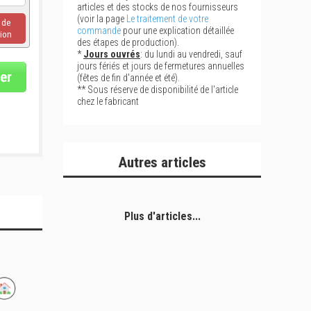
articles et des stocks de nos fournisseurs
(voir la page
Le traitement de votre
u de
commande
pour une explication détaillée
ion
des étapes de production).
*
Jours ouvrés
: du lundi au vendredi, sauf
jours fériés et jours de fermetures annuelles
er
(fêtes de fin d'année et été).
** Sous réserve de disponibilité de l'article
chez le fabricant
Autres articles
Plus d'articles...