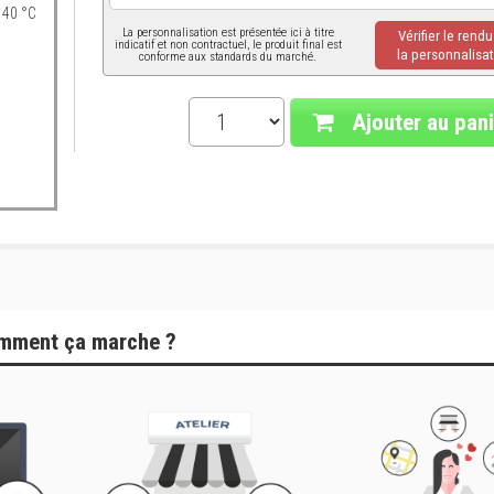
 40 °C
La personnalisation est présentée ici à titre
Vérifier le rend
indicatif et non contractuel, le produit final est
la personnalisat
conforme aux standards du marché.
Ajouter au pani
mment ça marche ?