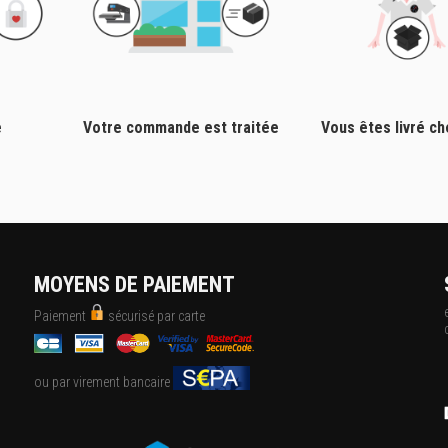
e
Votre commande est traitée
Vous êtes livré c
MOYENS DE PAIEMENT
Paiement
sécurisé par carte
ou par virement bancaire