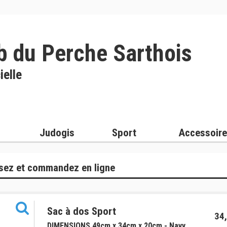
b du Perche Sarthois
ielle
Judogis
Sport
Accessoir
sez et commandez en ligne
Sac à dos Sport
34,
DIMENSIONS 49cm x 34cm x 20cm - Navy