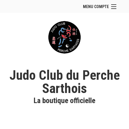
MENU COMPTE
Accueil
Site Web du club
Se connecter
Panier (
vide
)
Judo Club du Perche
Sarthois
La boutique officielle