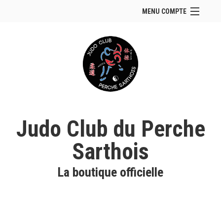
MENU COMPTE
Accueil
Site Web du club
Se connecter
Panier (
vide
)
Judo Club du Perche
Sarthois
La boutique officielle