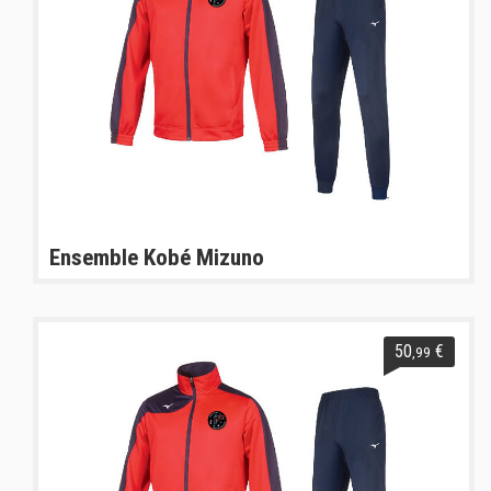
Ensemble Kobé Mizuno
50
€
,99