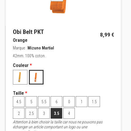
Obi Belt PKT
8,99 €
Orange
Marque :
Mizuno Martial
42mm. 100% coton.
Couleur
*
Taille
*
4.5
5
5.5
6
0
1
1.5
2
2.5
3
3.5
4
Attention à bien choisir la taille car nous ne pouvons pas
échanger un article comportant un logo ou une