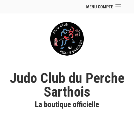
MENU COMPTE
Accueil
Site Web du club
Se connecter
Panier (
vide
)
Judo Club du Perche
Sarthois
La boutique officielle