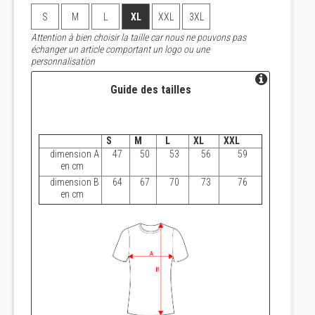
S
M
L
XL
XXL
3XL
Attention à bien choisir la taille car nous ne pouvons pas
échanger un article comportant un logo ou une
personnalisation
Guide des tailles
S
M
L
XL
XXL
dimension A
47
50
53
56
59
en cm
dimension B
64
67
70
73
76
en cm