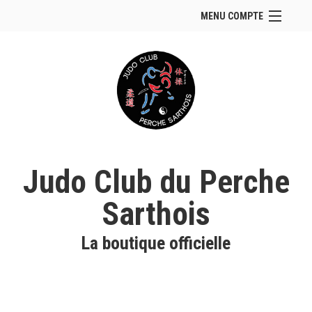
MENU COMPTE
Accueil
Site Web du club
Se connecter
Panier (
vide
)
Judo Club du Perche
Sarthois
La boutique officielle