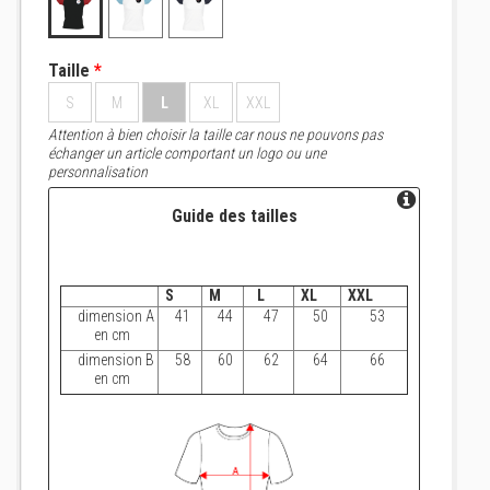
Taille
*
S
M
L
XL
XXL
Attention à bien choisir la taille car nous ne pouvons pas
échanger un article comportant un logo ou une
personnalisation
Guide des tailles
S
M
L
XL
XXL
dimension A
41
44
47
50
53
en cm
dimension B
58
60
62
64
66
en cm