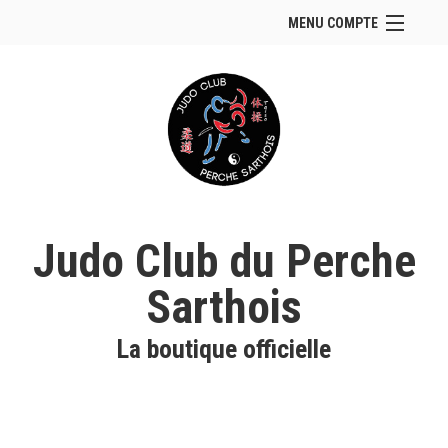
MENU COMPTE
Accueil
Site Web du club
Se connecter
Panier (
vide
)
Judo Club du Perche
Sarthois
La boutique officielle