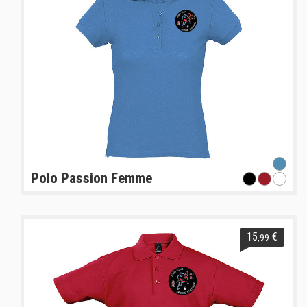
Polo Passion Femme
15
€
,99