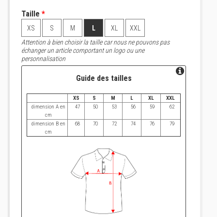
Taille
*
XS
S
M
L
XL
XXL
Attention à bien choisir la taille car nous ne pouvons pas
échanger un article comportant un logo ou une
personnalisation
Guide des tailles
XS
S
M
L
XL
XXL
dimension A en
47
50
53
56
59
62
cm
dimension B en
68
70
72
74
76
79
cm