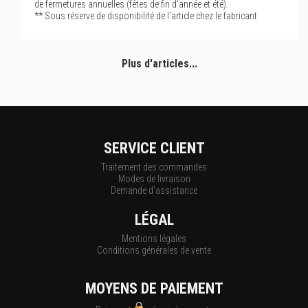
de fermetures annuelles (fêtes de fin d'année et été).
** Sous réserve de disponibilité de l'article chez le fabricant
Plus d'articles...
SERVICE CLIENT
Traitement des commandes
Modes de livraison
Demande d'assistance
LÉGAL
Mentions légales
Conditions générales de vente
MOYENS DE PAIEMENT