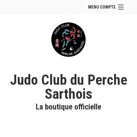
MENU COMPTE
Accueil
Site Web du club
Se connecter
Panier (
vide
)
Judo Club du Perche
Sarthois
La boutique officielle