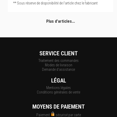
** Sous réserve de disponibilité de l'article chez le fabricant
Plus d'articles...
SERVICE CLIENT
Traitement des commandes
Modes de livraison
Demande d'assistance
LÉGAL
Mentions légales
Conditions générales de vente
MOYENS DE PAIEMENT
Paiement
sécurisé par carte