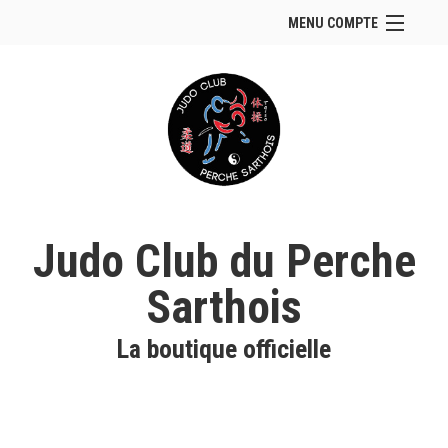
MENU COMPTE
Accueil
Site Web du club
Se connecter
Panier (
vide
)
Judo Club du Perche
Sarthois
La boutique officielle