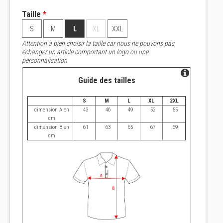
Taille
*
S
M
L
XL
XXL
Attention à bien choisir la taille car nous ne pouvons pas
échanger un article comportant un logo ou une
personnalisation
Guide des tailles
S
M
L
XL
2XL
dimension A en
43
46
49
52
55
cm
dimension B en
61
63
65
67
69
cm