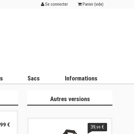
Se connecter
Panier (
vide
)
es
Sacs
Informations
Autres versions
99 €
39
€
,99