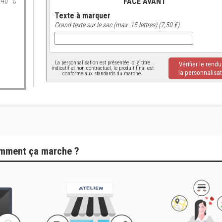
FACE AVANT
 40 °C
Texte à marquer
Grand texte sur le sac (max. 15 lettres) (7,50 €)
La personnalisation est présentée ici à titre
Vérifier le rend
indicatif et non contractuel, le produit final est
la personnalisat
conforme aux standards du marché.
mment ça marche ?