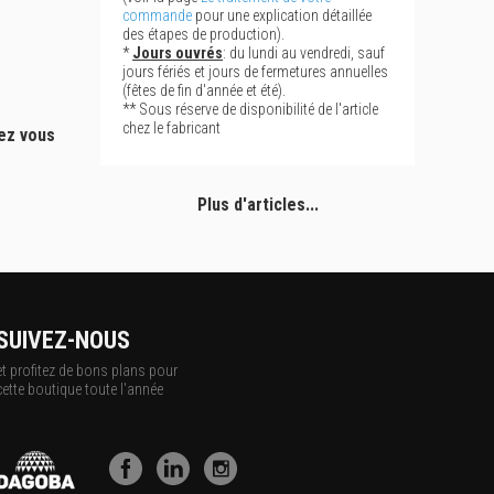
commande
pour une explication détaillée
des étapes de production).
*
Jours ouvrés
: du lundi au vendredi, sauf
jours fériés et jours de fermetures annuelles
(fêtes de fin d'année et été).
** Sous réserve de disponibilité de l'article
chez le fabricant
hez vous
Plus d'articles...
SUIVEZ-NOUS
et profitez de bons plans pour
cette boutique toute l'année