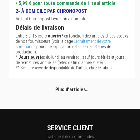
• 5,99 € pour toute commande de 1 seul article
2- À DOMICILE PAR CHRONOPOST
Au tarif Chronopost Livraison à domicile.
Délais de livraison
Entre 5 et 15 jours
ouvrés*
en fonction des articles et des stocks
de nos fournisseurs (voir la page
Le traitement de votre
commande
pour une explication détaillée des étapes de
production).
*
Jours ouvrés
: du lundi au vendredi, sauf jours fériés et jours
de fermetures annuelles (fêtes de fin d'année et été).
** Sous réserve de disponibilité de l'article chez le fabricant
Plus d'articles...
SERVICE CLIENT
Traitement des commandes