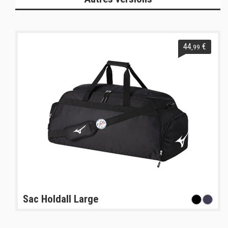
44
€
,99
Sac Holdall Large