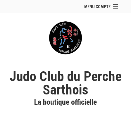
MENU COMPTE
Accueil
Site Web du club
Se connecter
Panier (
vide
)
Judo Club du Perche
Sarthois
La boutique officielle